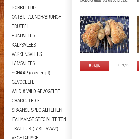
Coquelet (haantje) uit de Bresse
M
BORRELTIJD
ONTBIJT/LUNCH/BRUNCH
TRUFFEL
RUNDVLEES
KALFSVLEES
VARKENSVLEES
LAMSVLEES
€19,95
Bekijk
SCHAAP (ooi/gerijpt)
GEVOGELTE
WILD & WILD GEVOGELTE
CHARCUTERIE
SPAANSE SPECIALITEITEN
ITALIAANSE SPECIALITEITEN
TRAITEUR (TAKE-AWAY)
VEGETARISCH