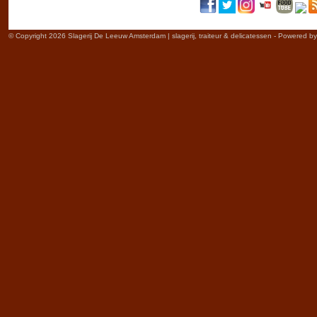
© Copyright 2026 Slagerij De Leeuw Amsterdam | slagerij, traiteur & delicatessen - Powered b