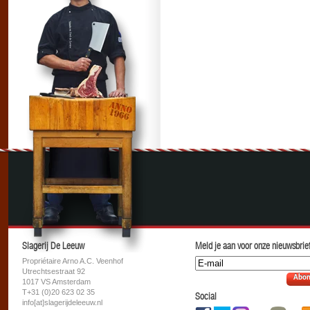
Slagerij De Leeuw
Meld je aan voor onze nieuwsbrief
Propriétaire Arno A.C. Veenhof
Utrechtsestraat 92
Abon
1017 VS Amsterdam
T+31 (0)20 623 02 35
Social
info[at]slagerijdeleeuw.nl