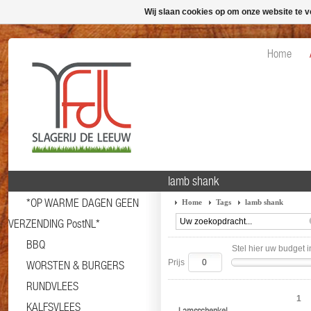
Wij slaan cookies op om onze website te v
Home
lamb shank
*OP WARME DAGEN GEEN
Home
Tags
lamb shank
VERZENDING PostNL*
BBQ
Stel hier uw budget i
Prijs
WORSTEN & BURGERS
RUNDVLEES
1
KALFSVLEES