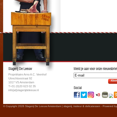
Slagerij De Leeuw
Meld je aan voor onze nieuwsbrief
Propriétaire Arno A.C. Veenhof
Utrechtsestraat 92
Abon
1017 VS Amsterdam
T+31 (0)20 623 02 35
Social
info[at]slagerijdeleeuw.nl
© Copyright 2026 Slagerij De Leeuw Amsterdam | slagerij, traiteur & delicatessen - Powered b