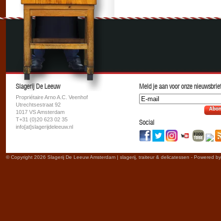
Slagerij De Leeuw
Meld je aan voor onze nieuwsbrief
Propriétaire Arno A.C. Veenhof
Utrechtsestraat 92
Abon
1017 VS Amsterdam
T+31 (0)20 623 02 35
Social
info[at]slagerijdeleeuw.nl
© Copyright 2026 Slagerij De Leeuw Amsterdam | slagerij, traiteur & delicatessen - Powered b