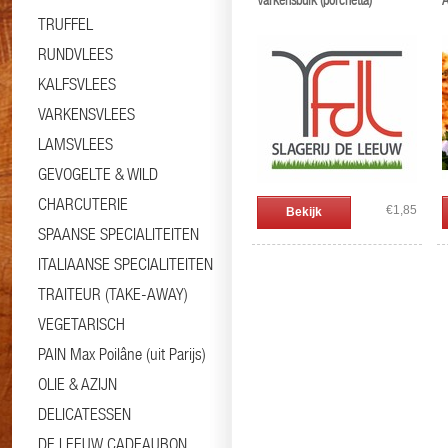
Varkensbuik (porchetta)
A
TRUFFEL
RUNDVLEES
KALFSVLEES
VARKENSVLEES
LAMSVLEES
GEVOGELTE & WILD
CHARCUTERIE
€1,85
Bekijk
SPAANSE SPECIALITEITEN
ITALIAANSE SPECIALITEITEN
TRAITEUR (TAKE-AWAY)
VEGETARISCH
PAIN Max Poilâne (uit Parijs)
OLIE & AZIJN
DELICATESSEN
DE LEEUW CADEAUBON