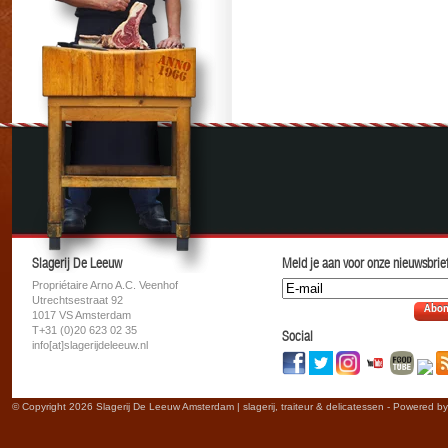
Slagerij De Leeuw
Meld je aan voor onze nieuwsbrief
Propriétaire Arno A.C. Veenhof
Utrechtsestraat 92
Abon
1017 VS Amsterdam
T+31 (0)20 623 02 35
Social
info[at]slagerijdeleeuw.nl
© Copyright 2026 Slagerij De Leeuw Amsterdam | slagerij, traiteur & delicatessen - Powered b