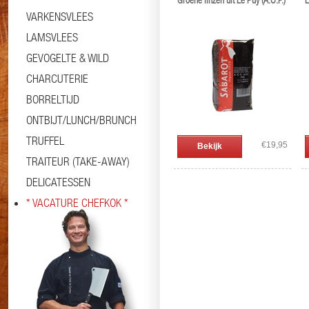
Groene linzen uit Le Puy (A.O.P.)
L
VARKENSVLEES
LAMSVLEES
GEVOGELTE & WILD
CHARCUTERIE
BORRELTIJD
ONTBIJT/LUNCH/BRUNCH
TRUFFEL
€19,95
Bekijk
TRAITEUR (TAKE-AWAY)
DELICATESSEN
* VACATURE CHEFKOK *