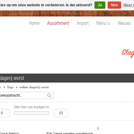
kies op om onze website te verbeteren. Is dat akkoord?
Ja
Nee
Meer 
Home
Assortiment
Import
Menu's
Nieuws
slagerij worst
e
Tags
online slagerij worst
Stel hier uw budget in
1