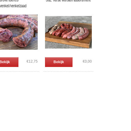
Grove Ibérico
'SdL' Verse worsten assortiment
/venkel/venkelzaad
€12,75
€0,00
Bekijk
Bekijk