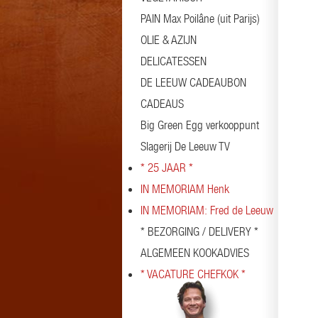
PAIN Max Poilâne (uit Parijs)
OLIE & AZIJN
DELICATESSEN
DE LEEUW CADEAUBON
CADEAUS
Big Green Egg verkooppunt
Slagerij De Leeuw TV
* 25 JAAR *
IN MEMORIAM Henk
IN MEMORIAM: Fred de Leeuw
* BEZORGING / DELIVERY *
ALGEMEEN KOOKADVIES
* VACATURE CHEFKOK *