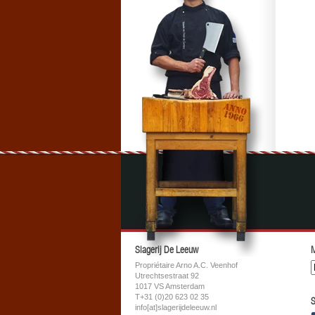
Slagerij De Leeuw
M
Propriétaire Arno A.C. Veenhof
Utrechtsestraat 92
1017 VS Amsterdam
T+31 (0)20 623 02 35
S
info[at]slagerijdeleeuw.nl