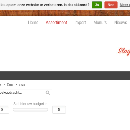
kies op om onze website te verbeteren. Is dat akkoord?
Ja
Nee
Meer 
Home
Assortiment
Import
Menu's
Nieuws
e
Tags
orzo
Stel hier uw budget in