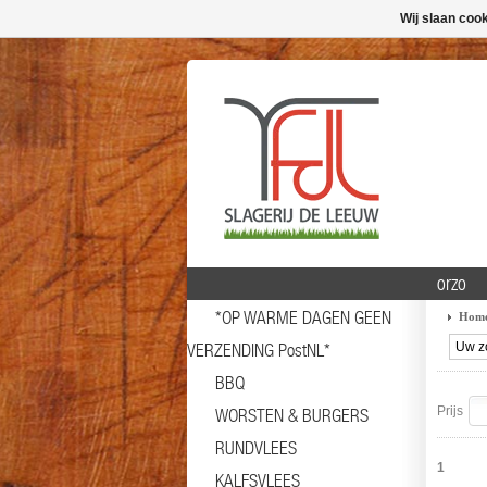
Wij slaan coo
orzo
*OP WARME DAGEN GEEN
Hom
VERZENDING PostNL*
BBQ
Prijs
WORSTEN & BURGERS
RUNDVLEES
1
KALFSVLEES