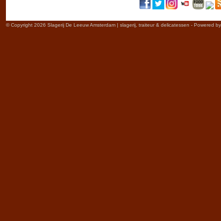
© Copyright 2026 Slagerij De Leeuw Amsterdam | slagerij, traiteur & delicatessen - Powered b