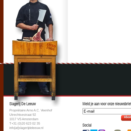
Slagerij De Leeuw
Meld je aan voor onze nieuwsbrief
Propriétaire Arno A.C. Veenhof
Utrechtsestraat 92
Abon
1017 VS Amsterdam
T+31 (0)20 623 02 35
Social
info[at]slagerijdeleeuw.nl