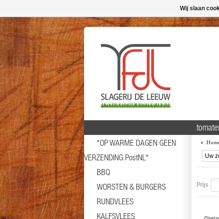
Wij slaan coo
tomate
*OP WARME DAGEN GEEN
Hom
VERZENDING PostNL*
BBQ
Prijs
WORSTEN & BURGERS
RUNDVLEES
KALFSVLEES