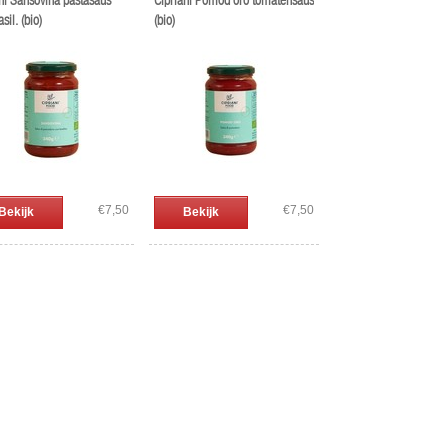
ni Sansovina pastasaus
Cipriani Pomod'oro tomatensaus
sil. (bio)
(bio)
€7,50
€7,50
Bekijk
Bekijk