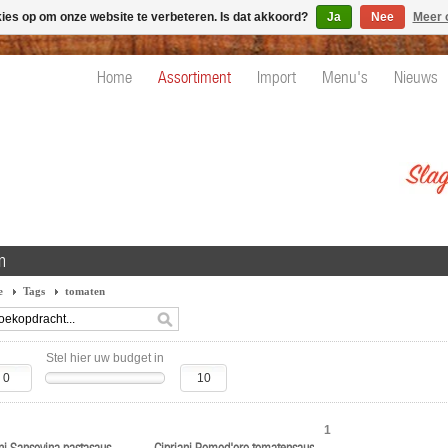
kies op om onze website te verbeteren. Is dat akkoord?
Ja
Nee
Meer 
Home
Assortiment
Import
Menu's
Nieuws
n
e
Tags
tomaten
Stel hier uw budget in
1