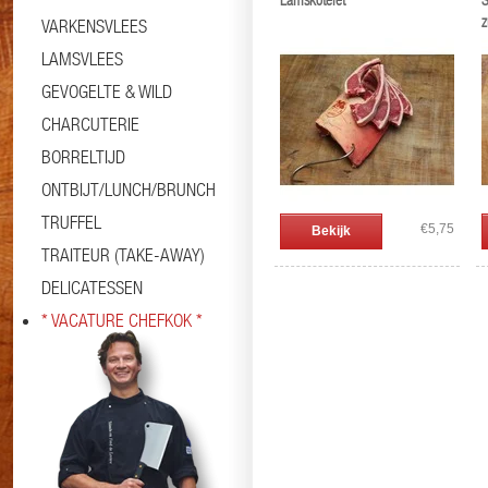
Lamskotelet
S
z
VARKENSVLEES
LAMSVLEES
GEVOGELTE & WILD
CHARCUTERIE
BORRELTIJD
ONTBIJT/LUNCH/BRUNCH
TRUFFEL
€5,75
Bekijk
TRAITEUR (TAKE-AWAY)
DELICATESSEN
* VACATURE CHEFKOK *