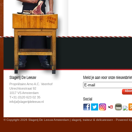
Slagerij De Leeuw
Meld je aan voor onze nieuwsbrief
Propriétaire Arno A.C. Veenhof
Utrechtsestraat 92
Abon
1017 VS Amsterdam
T+31 (0)20 623 02 35
Social
info[at]slagerijdeleeuw.nl
© Copyright 2026 Slagerij De Leeuw Amsterdam | slagerij, traiteur & delicatessen - Powered b