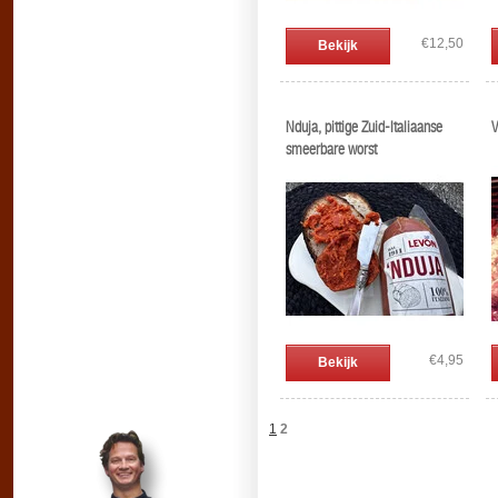
€12,50
Bekijk
Nduja, pittige Zuid-Italiaanse
V
smeerbare worst
€4,95
Bekijk
1
2