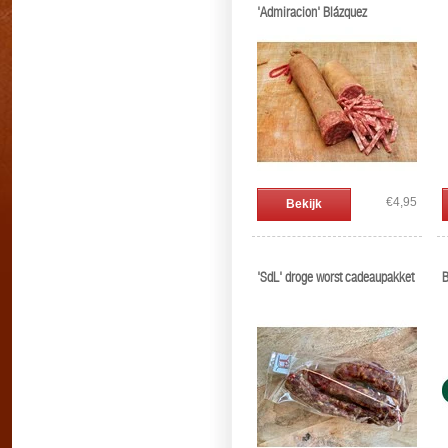
'Admiracion' Blázquez
€4,95
Bekijk
'SdL' droge worst cadeaupakket
B