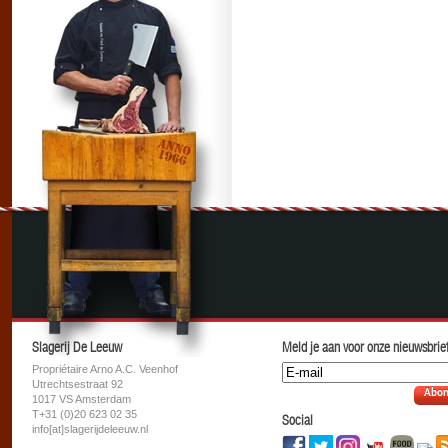
Slagerij De Leeuw
Meld je aan voor onze nieuwsbrief
Propriétaire Arno A.C. Veenhof
Utrechtsestraat 92
Abon
1017 VS Amsterdam
T+31 (0)20 623 02 35
Social
info[at]slagerijdeleeuw.nl