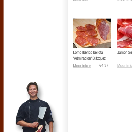
Lomo Ibérico bellota
Jamon Se
'Admiracion' Blázquez
€4,37
Meer info »
Meer info