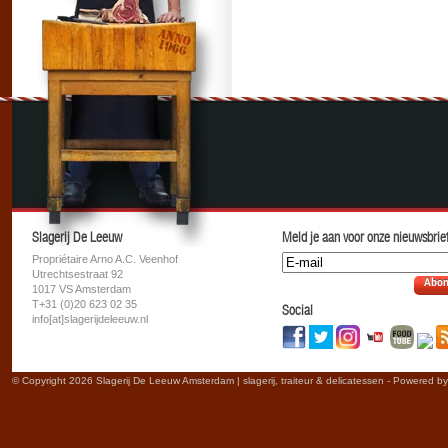
Slagerij De Leeuw
Meld je aan voor onze nieuwsbrief
Propriétaire Arno A.C. Veenhof
Utrechtsestraat 92
Abon
1017 VS Amsterdam
T+31 (0)20 623 02 35
Social
info[at]slagerijdeleeuw.nl
© Copyright 2026 Slagerij De Leeuw Amsterdam | slagerij, traiteur & delicatessen - Powered b