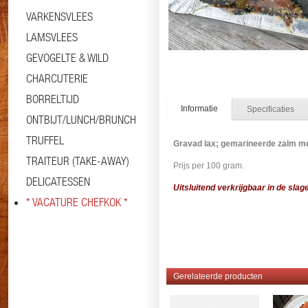
VARKENSVLEES
LAMSVLEES
GEVOGELTE & WILD
CHARCUTERIE
BORRELTIJD
Informatie
Specificaties
ONTBIJT/LUNCH/BRUNCH
TRUFFEL
Gravad lax; gemarineerde zalm met
TRAITEUR (TAKE-AWAY)
Prijs per 100 gram.
DELICATESSEN
Uitsluitend verkrijgbaar in de slage
* VACATURE CHEFKOK *
#zalm
Gerelateerde producten