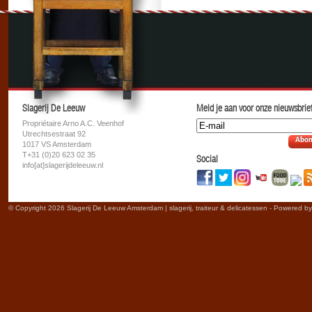
Slagerij De Leeuw
Meld je aan voor onze nieuwsbrief
Propriétaire Arno A.C. Veenhof
Utrechtsestraat 92
Abon
1017 VS Amsterdam
T+31 (0)20 623 02 35
Social
info[at]slagerijdeleeuw.nl
© Copyright 2026 Slagerij De Leeuw Amsterdam | slagerij, traiteur & delicatessen - Powered b