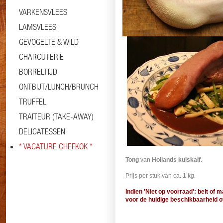
VARKENSVLEES
LAMSVLEES
GEVOGELTE & WILD
CHARCUTERIE
BORRELTIJD
Informatie
Specificaties
ONTBIJT/LUNCH/BRUNCH
TRUFFEL
TRAITEUR (TAKE-AWAY)
DELICATESSEN
* VACATURE CHEFKOK *
Tong
van
Hollands kuiskalf
.
Prijs per stuk van ca. 1 kg.
Indien 'Niet op voorraad': belt of m
voor de huidige beschikbaarheid of