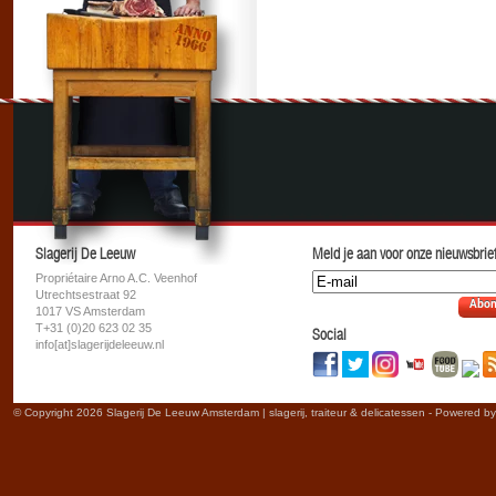
Slagerij De Leeuw
Meld je aan voor onze nieuwsbrief
Propriétaire Arno A.C. Veenhof
Utrechtsestraat 92
Abon
1017 VS Amsterdam
T+31 (0)20 623 02 35
Social
info[at]slagerijdeleeuw.nl
© Copyright 2026 Slagerij De Leeuw Amsterdam | slagerij, traiteur & delicatessen - Powered b