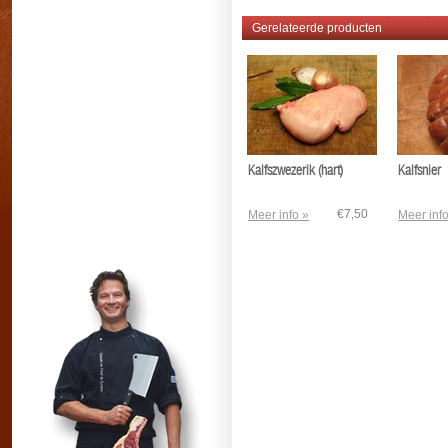
Gerelateerde producten
Kalfszwezerik (hart)
Kalfsnier
€7,50
Meer info »
Meer info