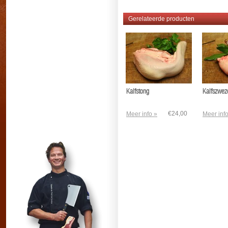
Gerelateerde producten
Kalfstong
Kalfszweze
€24,00
Meer info »
Meer info