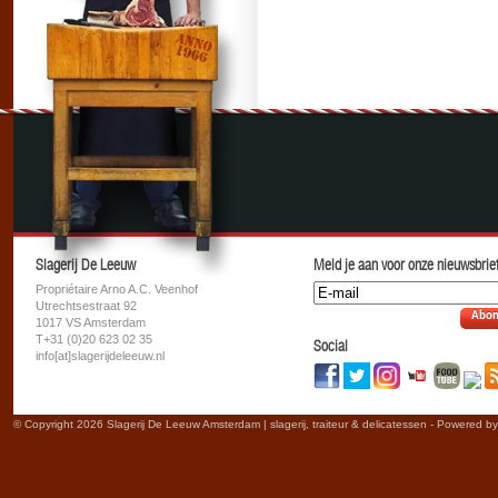
Slagerij De Leeuw
Meld je aan voor onze nieuwsbrief
Propriétaire Arno A.C. Veenhof
Utrechtsestraat 92
Abon
1017 VS Amsterdam
T+31 (0)20 623 02 35
Social
info[at]slagerijdeleeuw.nl
© Copyright 2026 Slagerij De Leeuw Amsterdam | slagerij, traiteur & delicatessen - Powered b