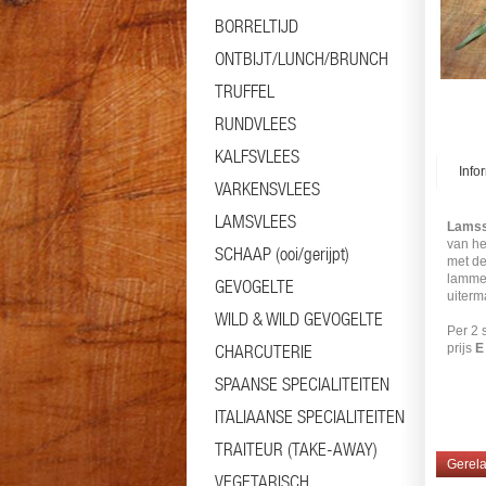
BORRELTIJD
ONTBIJT/LUNCH/BRUNCH
TRUFFEL
RUNDVLEES
KALFSVLEES
Info
VARKENSVLEES
LAMSVLEES
Lamss
van h
SCHAAP (ooi/gerijpt)
met de
lammer
GEVOGELTE
uiterm
WILD & WILD GEVOGELTE
Per 2 
CHARCUTERIE
prijs
E
SPAANSE SPECIALITEITEN
#spie
ITALIAANSE SPECIALITEITEN
TRAITEUR (TAKE-AWAY)
Gerela
VEGETARISCH