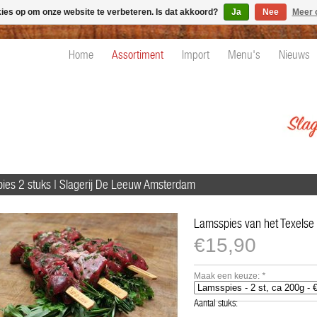
kies op om onze website te verbeteren. Is dat akkoord?
Ja
Nee
Meer 
Home
Assortiment
Import
Menu's
Nieuws
ies 2 stuks | Slagerij De Leeuw Amsterdam
Lamsspies van het Texelse 
€15,90
Maak een keuze:
*
Aantal stuks: