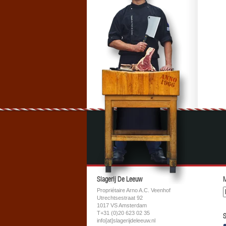
Slagerij De Leeuw
M
Propriétaire Arno A.C. Veenhof
Utrechtsestraat 92
1017 VS Amsterdam
T+31 (0)20 623 02 35
S
info[at]slagerijdeleeuw.nl