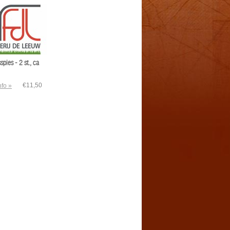
pies - 2 st., ca
€11,50
nfo »