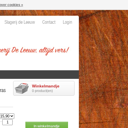
over cookies »
Slagerij de Leeuw
Contact
Login
Winkelmandje
ras
0 product(en)
In winkelmandje