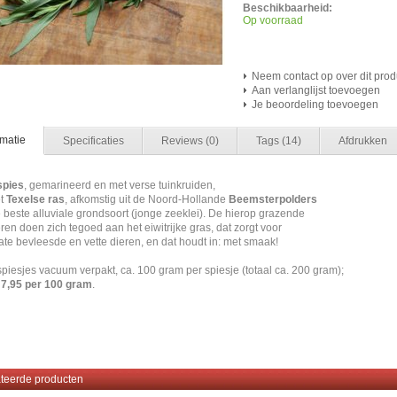
Beschikbaarheid:
Op voorraad
Neem contact op over dit prod
Aan verlanglijst toevoegen
Je beoordeling toevoegen
rmatie
Specificaties
Reviews
(0)
Tags
(14)
Afdrukken
pies
, gemarineerd en met verse tuinkruiden,
et
Texelse ras
, afkomstig uit de Noord-Hollande
Beemsterpolders
 beste alluviale grondsoort (jonge zeeklei). De hierop grazende
en doen zich tegoed aan het eiwitrijke gras, dat zorgt voor
ate bevleesde en vette dieren, en dat houdt in: met smaak!
spiesjes vacuum verpakt, ca. 100 gram per spiesje (totaal ca. 200 gram);
 7,95 per 100 gram
.
s #spiezen #skewer #bbq #barbecue
teerde producten