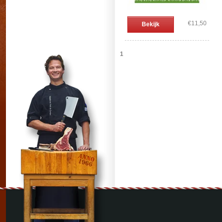
€11,50
Bekijk
1