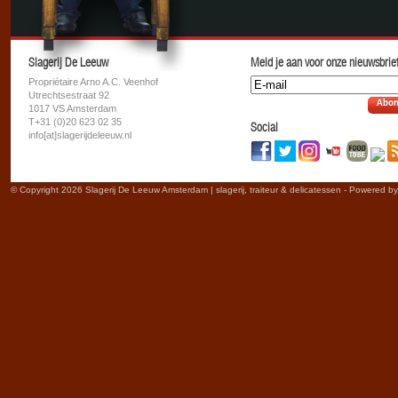
Slagerij De Leeuw
Meld je aan voor onze nieuwsbrief
Propriétaire Arno A.C. Veenhof
Utrechtsestraat 92
Abon
1017 VS Amsterdam
T+31 (0)20 623 02 35
Social
info[at]slagerijdeleeuw.nl
© Copyright 2026 Slagerij De Leeuw Amsterdam | slagerij, traiteur & delicatessen - Powered b