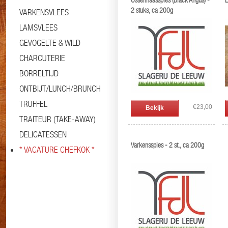
Ossenhaasspies (Black Angus) -
L
2 stuks, ca 200g
VARKENSVLEES
LAMSVLEES
GEVOGELTE & WILD
CHARCUTERIE
BORRELTIJD
ONTBIJT/LUNCH/BRUNCH
TRUFFEL
€23,00
Bekijk
TRAITEUR (TAKE-AWAY)
DELICATESSEN
Varkensspies - 2 st., ca 200g
* VACATURE CHEFKOK *