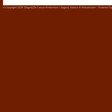
© Copyright 2026 Slagerij De Leeuw Amsterdam | slagerij, traiteur & delicatessen - Powered b