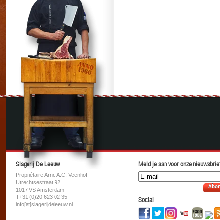
Slagerij De Leeuw
Meld je aan voor onze nieuwsbrief
Propriétaire Arno A.C. Veenhof
Utrechtsestraat 92
Abon
1017 VS Amsterdam
T+31 (0)20 623 02 35
Social
info[at]slagerijdeleeuw.nl