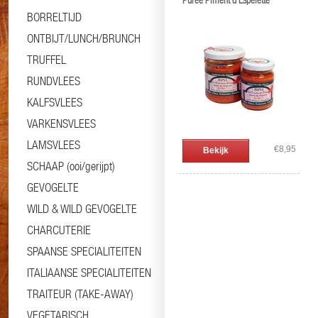
Purée Piment d'Espelette
BORRELTIJD
ONTBIJT/LUNCH/BRUNCH
TRUFFEL
RUNDVLEES
KALFSVLEES
VARKENSVLEES
LAMSVLEES
€8,95
Bekijk
SCHAAP (ooi/gerijpt)
GEVOGELTE
WILD & WILD GEVOGELTE
CHARCUTERIE
SPAANSE SPECIALITEITEN
ITALIAANSE SPECIALITEITEN
TRAITEUR (TAKE-AWAY)
VEGETARISCH