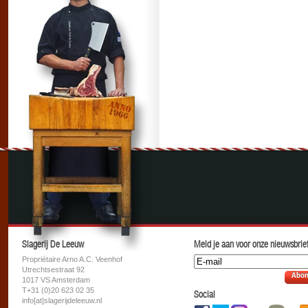
Slagerij De Leeuw
Meld je aan voor onze nieuwsbrief
Propriétaire Arno A.C. Veenhof
Utrechtsestraat 92
Abon
1017 VS Amsterdam
T+31 (0)20 623 02 35
Social
info[at]slagerijdeleeuw.nl