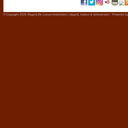
© Copyright 2026 Slagerij De Leeuw Amsterdam | slagerij, traiteur & delicatessen - Powered b