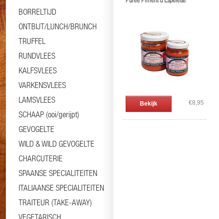
Purée Piment d'Espelette
BORRELTIJD
ONTBIJT/LUNCH/BRUNCH
TRUFFEL
RUNDVLEES
KALFSVLEES
VARKENSVLEES
LAMSVLEES
€8,95
Bekijk
SCHAAP (ooi/gerijpt)
GEVOGELTE
WILD & WILD GEVOGELTE
CHARCUTERIE
SPAANSE SPECIALITEITEN
ITALIAANSE SPECIALITEITEN
TRAITEUR (TAKE-AWAY)
VEGETARISCH