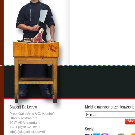
Slagerij De Leeuw
Meld je aan voor onze nieuwsbrief
Propriétaire Arno A.C. Veenhof
Utrechtsestraat 92
Abon
1017 VS Amsterdam
T+31 (0)20 623 02 35
Social
info[at]slagerijdeleeuw.nl