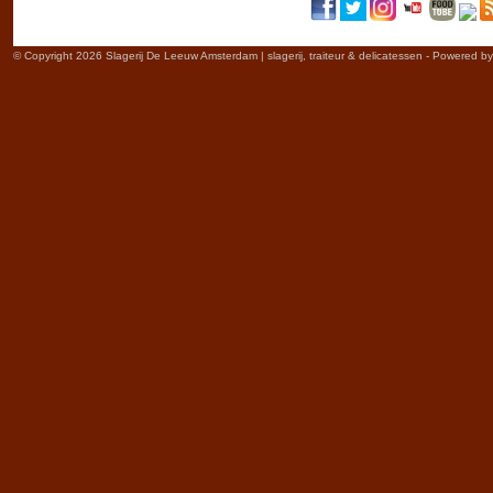
© Copyright 2026 Slagerij De Leeuw Amsterdam | slagerij, traiteur & delicatessen - Powered b