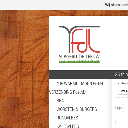
Wij slaan coo
25 th 
*OP WARME DAGEN GEEN
Hom
VERZENDING PostNL*
BBQ
Prijs
WORSTEN & BURGERS
RUNDVLEES
1
KALFSVLEES