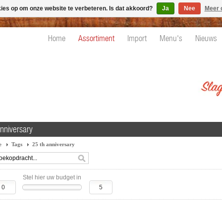
kies op om onze website te verbeteren. Is dat akkoord?
Ja
Nee
Meer 
Home
Assortiment
Import
Menu's
Nieuws
anniversary
e
Tags
25 th anniversary
Stel hier uw budget in