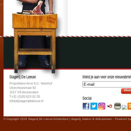
Slagerij De Leeuw
Meld je aan voor onze nieuwsbrief
Propriétaire Arno A.C. Veenhof
Utrechtsestraat 92
Abon
1017 VS Amsterdam
T+31 (0)20 623 02 35
Social
info[at]slagerijdeleeuw.nl
© Copyright 2026 Slagerij De Leeuw Amsterdam | slagerij, traiteur & delicatessen - Powered b