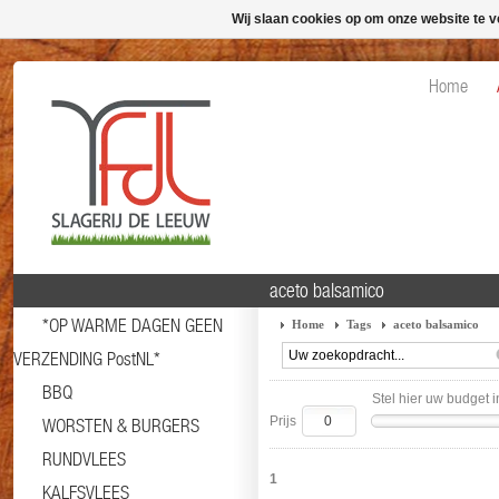
Wij slaan cookies op om onze website te v
Home
aceto balsamico
*OP WARME DAGEN GEEN
Home
Tags
aceto balsamico
VERZENDING PostNL*
BBQ
Stel hier uw budget i
Prijs
WORSTEN & BURGERS
RUNDVLEES
1
KALFSVLEES