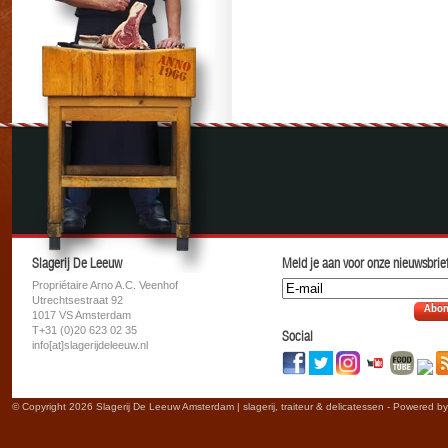
Slagerij De Leeuw
Meld je aan voor onze nieuwsbrief
Propriétaire Arno A.C. Veenhof
Utrechtsestraat 92
Abon
1017 VS Amsterdam
T+31 (0)20 623 02 35
Social
info[at]slagerijdeleeuw.nl
© Copyright 2026 Slagerij De Leeuw Amsterdam | slagerij, traiteur & delicatessen - Powered b