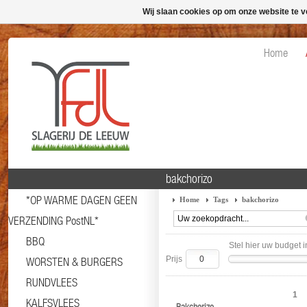
Wij slaan cookies op om onze website te v
Home
bakchorizo
*OP WARME DAGEN GEEN
Home
Tags
bakchorizo
VERZENDING PostNL*
BBQ
Stel hier uw budget i
Prijs
WORSTEN & BURGERS
RUNDVLEES
1
KALFSVLEES