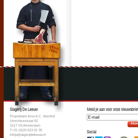
Slagerij De Leeuw
Meld je aan voor onze nieuwsbrief
Propriétaire Arno A.C. Veenhof
Utrechtsestraat 92
Abon
1017 VS Amsterdam
T+31 (0)20 623 02 35
Social
info[at]slagerijdeleeuw.nl