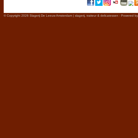
© Copyright 2026 Slagerij De Leeuw Amsterdam | slagerij, traiteur & delicatessen - Powered b