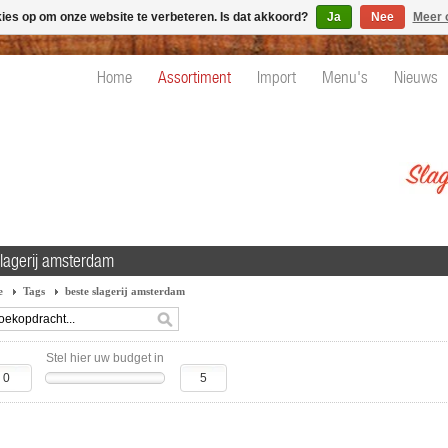
kies op om onze website te verbeteren. Is dat akkoord?
Ja
Nee
Meer 
Home
Assortiment
Import
Menu's
Nieuws
slagerij amsterdam
e
Tags
beste slagerij amsterdam
Stel hier uw budget in