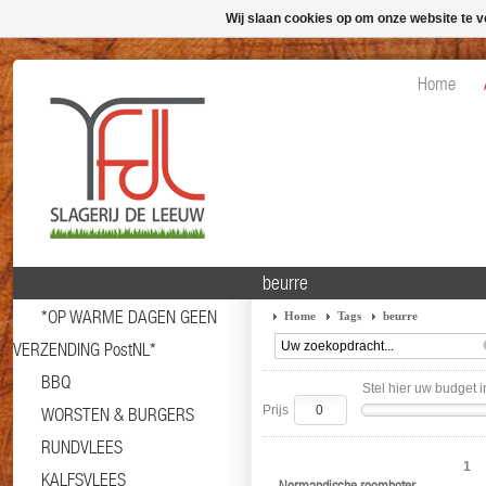
Wij slaan cookies op om onze website te v
Home
beurre
*OP WARME DAGEN GEEN
Home
Tags
beurre
VERZENDING PostNL*
BBQ
Stel hier uw budget i
Prijs
WORSTEN & BURGERS
RUNDVLEES
1
KALFSVLEES