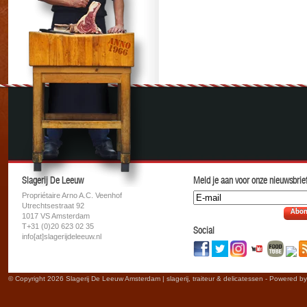
Slagerij De Leeuw
Meld je aan voor onze nieuwsbrief
Propriétaire Arno A.C. Veenhof
Utrechtsestraat 92
Abon
1017 VS Amsterdam
T+31 (0)20 623 02 35
Social
info[at]slagerijdeleeuw.nl
© Copyright 2026 Slagerij De Leeuw Amsterdam | slagerij, traiteur & delicatessen - Powered b