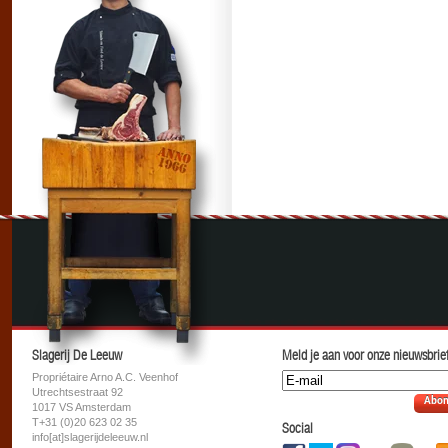
Slagerij De Leeuw
Meld je aan voor onze nieuwsbrief
Propriétaire Arno A.C. Veenhof
Utrechtsestraat 92
Abon
1017 VS Amsterdam
T+31 (0)20 623 02 35
Social
info[at]slagerijdeleeuw.nl