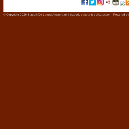
© Copyright 2026 Slagerij De Leeuw Amsterdam | slagerij, traiteur & delicatessen - Powered b