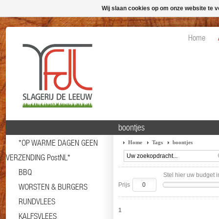
Wij slaan cookies op om onze website te v
Home
boontjes
*OP WARME DAGEN GEEN
Home
Tags
boontjes
VERZENDING PostNL*
BBQ
Stel hier uw budget i
Prijs
WORSTEN & BURGERS
RUNDVLEES
1
KALFSVLEES