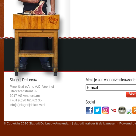
Slagerij De Leeuw
Meld je aan voor onze nieuwsbrief
Propriétaire Arno A.C. Veenhof
Utrechtsestraat 92
Abon
1017 VS Amsterdam
T+31 (0)20 623 02 35
Social
info[at]slagerijdeleeuw.nl
© Copyright 2026 Slagerij De Leeuw Amsterdam | slagerij, traiteur & delicatessen - Powered b