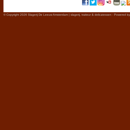
© Copyright 2026 Slagerij De Leeuw Amsterdam | slagerij, traiteur & delicatessen - Powered b