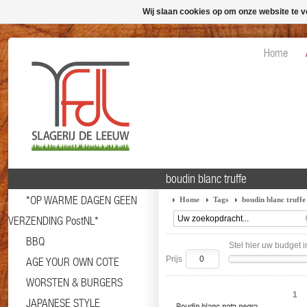
Wij slaan cookies op om onze website te v
Home
boudin blanc truffe
*OP WARME DAGEN GEEN
Home
Tags
boudin blanc truffe
VERZENDING PostNL*
BBQ
Stel hier uw budget i
Prijs
AGE YOUR OWN COTE
WORSTEN & BURGERS
1
JAPANESE STYLE