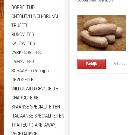
Boudin blanc pata negra
BORRELTIJD
ONTBIJT/LUNCH/BRUNCH
TRUFFEL
RUNDVLEES
KALFSVLEES
VARKENSVLEES
LAMSVLEES
€15,80
Bekijk
SCHAAP (ooi/gerijpt)
GEVOGELTE
WILD & WILD GEVOGELTE
CHARCUTERIE
SPAANSE SPECIALITEITEN
ITALIAANSE SPECIALITEITEN
TRAITEUR (TAKE-AWAY)
VEGETARISCH