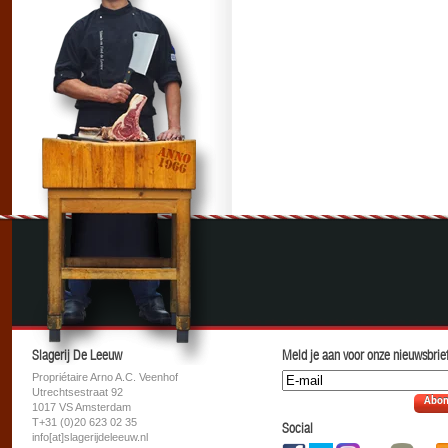
Slagerij De Leeuw
Meld je aan voor onze nieuwsbrief
Propriétaire Arno A.C. Veenhof
Utrechtsestraat 92
Abon
1017 VS Amsterdam
T+31 (0)20 623 02 35
Social
info[at]slagerijdeleeuw.nl