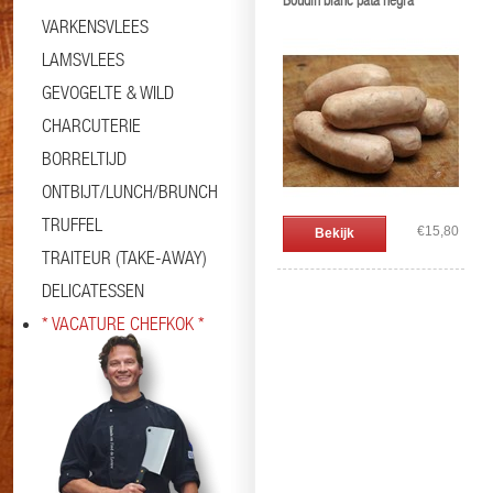
Boudin blanc pata negra
VARKENSVLEES
LAMSVLEES
GEVOGELTE & WILD
CHARCUTERIE
BORRELTIJD
ONTBIJT/LUNCH/BRUNCH
TRUFFEL
€15,80
Bekijk
TRAITEUR (TAKE-AWAY)
DELICATESSEN
* VACATURE CHEFKOK *