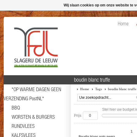
Wij slaan cookies op om onze website te v
Home
boudin blanc truffe
*OP WARME DAGEN GEEN
Home
Tags
boudin blanc truffe
VERZENDING PostNL*
BBQ
Stel hier uw budget i
Prijs
WORSTEN & BURGERS
RUNDVLEES
1
KALFSVLEES