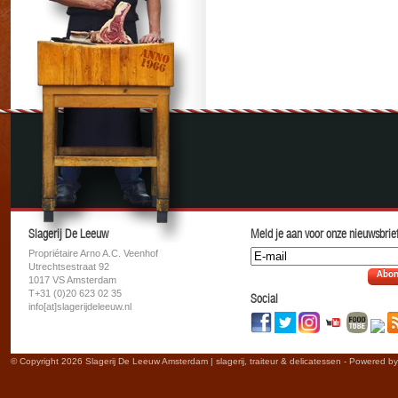
Slagerij De Leeuw
Meld je aan voor onze nieuwsbrief
Propriétaire Arno A.C. Veenhof
Utrechtsestraat 92
Abon
1017 VS Amsterdam
T+31 (0)20 623 02 35
Social
info[at]slagerijdeleeuw.nl
© Copyright 2026 Slagerij De Leeuw Amsterdam | slagerij, traiteur & delicatessen - Powered b