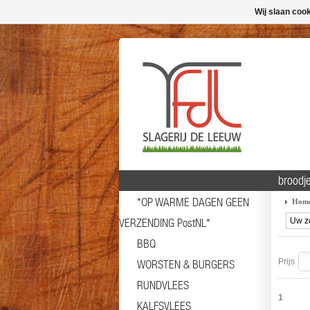
Wij slaan coo
broodj
*OP WARME DAGEN GEEN
Hom
VERZENDING PostNL*
BBQ
Prijs
WORSTEN & BURGERS
RUNDVLEES
1
KALFSVLEES