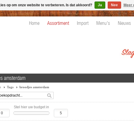
kies op om onze website te verbeteren. Is dat akkoord?
Ja
Nee
Meer 
Home
Assortiment
Import
Menu's
Nieuws
es amsterdam
e
Tags
broodjes amsterdam
Stel hier uw budget in