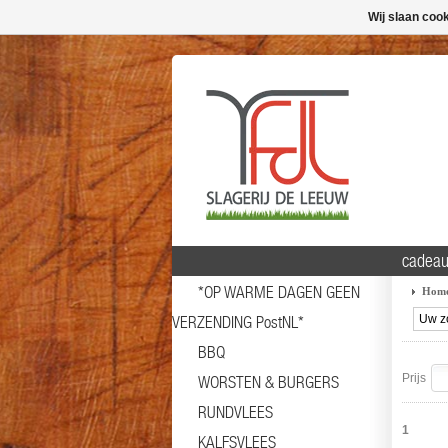
Wij slaan coo
cadeau
*OP WARME DAGEN GEEN
Hom
VERZENDING PostNL*
BBQ
Prijs
WORSTEN & BURGERS
RUNDVLEES
1
KALFSVLEES