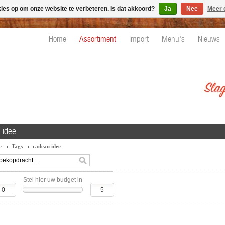
kies op om onze website te verbeteren. Is dat akkoord?
Ja
Nee
Meer 
Home
Assortiment
Import
Menu's
Nieuws
 idee
e
Tags
cadeau idee
Stel hier uw budget in