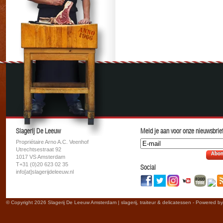
Slagerij De Leeuw
Meld je aan voor onze nieuwsbrief
Propriétaire Arno A.C. Veenhof
Utrechtsestraat 92
Abon
1017 VS Amsterdam
T+31 (0)20 623 02 35
Social
info[at]slagerijdeleeuw.nl
© Copyright 2026 Slagerij De Leeuw Amsterdam | slagerij, traiteur & delicatessen - Powered b