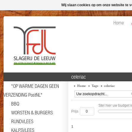
Wij slaan cookies op om onze website te v
Home
celeriac
*OP WARME DAGEN GEEN
Home
Tags
celeriac
VERZENDING PostNL*
BBQ
Stel hier uw budget i
Prijs
WORSTEN & BURGERS
RUNDVLEES
1
KALFSVLEES