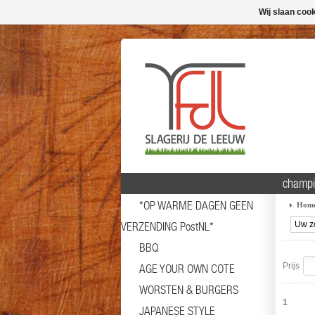
Wij slaan coo
champ
*OP WARME DAGEN GEEN
Hom
VERZENDING PostNL*
BBQ
Prijs
AGE YOUR OWN COTE
WORSTEN & BURGERS
1
JAPANESE STYLE