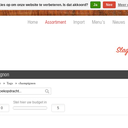
kies op om onze website te verbeteren. Is dat akkoord?
Ja
Nee
Meer 
Home
Assortiment
Import
Menu's
Nieuws
ignon
e
Tags
champignon
Stel hier uw budget in