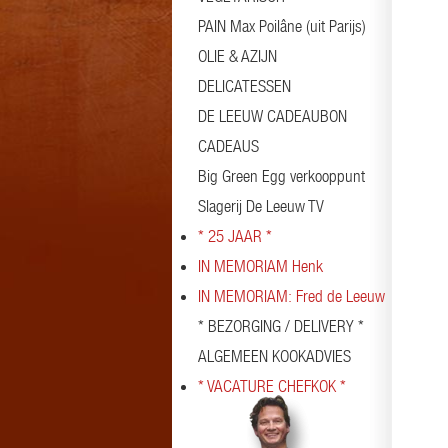
PAIN Max Poilâne (uit Parijs)
OLIE & AZIJN
DELICATESSEN
DE LEEUW CADEAUBON
CADEAUS
Big Green Egg verkooppunt
Slagerij De Leeuw TV
* 25 JAAR *
IN MEMORIAM Henk
IN MEMORIAM: Fred de Leeuw
* BEZORGING / DELIVERY *
ALGEMEEN KOOKADVIES
* VACATURE CHEFKOK *