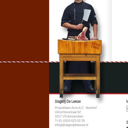
Slagerij De Leeuw
M
Propriétaire Arno A.C. Veenhof
Utrechtsestraat 92
1017 VS Amsterdam
T+31 (0)20 623 02 35
S
info[at]slagerijdeleeuw.nl