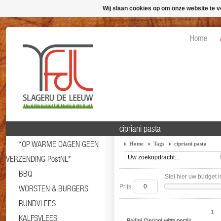
Wij slaan cookies op om onze website te v
Home
cipriani pasta
*OP WARME DAGEN GEEN
Home
Tags
cipriani pasta
VERZENDING PostNL*
BBQ
Stel hier uw budget i
Prijs
WORSTEN & BURGERS
RUNDVLEES
1
KALFSVLEES