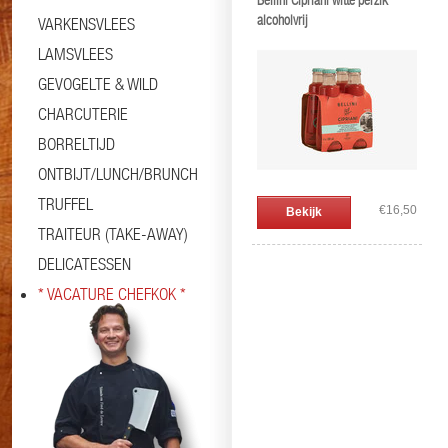
Bellini Cipriani witte perzik
alcoholvrij
VARKENSVLEES
LAMSVLEES
GEVOGELTE & WILD
CHARCUTERIE
BORRELTIJD
ONTBIJT/LUNCH/BRUNCH
TRUFFEL
€16,50
Bekijk
TRAITEUR (TAKE-AWAY)
DELICATESSEN
* VACATURE CHEFKOK *