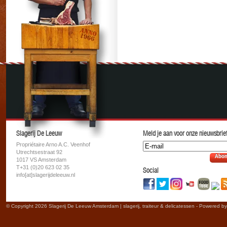
Slagerij De Leeuw
Meld je aan voor onze nieuwsbrief
Propriétaire Arno A.C. Veenhof
Utrechtsestraat 92
Abon
1017 VS Amsterdam
T+31 (0)20 623 02 35
Social
info[at]slagerijdeleeuw.nl
© Copyright 2026 Slagerij De Leeuw Amsterdam | slagerij, traiteur & delicatessen - Powered b