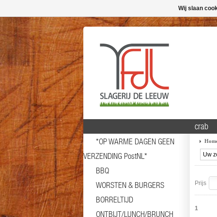
Wij slaan coo
crab
*OP WARME DAGEN GEEN
Hom
VERZENDING PostNL*
BBQ
Prijs
WORSTEN & BURGERS
BORRELTIJD
1
ONTBIJT/LUNCH/BRUNCH