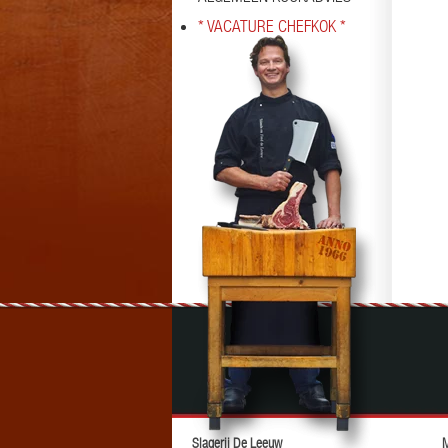
* VACATURE CHEFKOK *
Slagerij De Leeuw
M