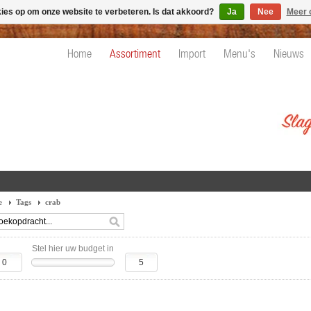
kies op om onze website te verbeteren. Is dat akkoord?
Ja
Nee
Meer 
Home
Assortiment
Import
Menu's
Nieuws
e
Tags
crab
Stel hier uw budget in