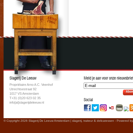
Slagerij De Leeuw
Meld je aan voor onze nieuwsbrief
Propriétaire Arno A.C. Veenhof
Utrechtsestraat 92
Abon
1017 VS Amsterdam
T+31 (0)20 623 02 35
Social
info[at]slagerijdeleeuw.nl
© Copyright 2026 Slagerij De Leeuw Amsterdam | slagerij, traiteur & delicatessen - Powered b