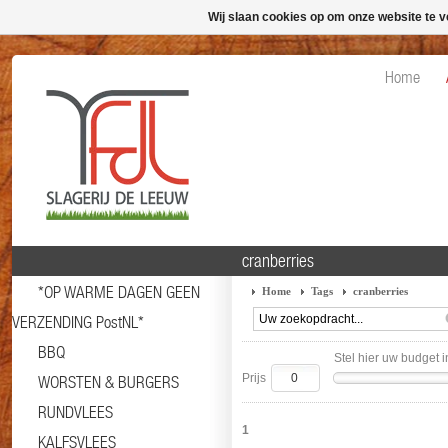
Wij slaan cookies op om onze website te v
Home
cranberries
*OP WARME DAGEN GEEN
Home
Tags
cranberries
VERZENDING PostNL*
BBQ
Stel hier uw budget i
Prijs
WORSTEN & BURGERS
RUNDVLEES
1
KALFSVLEES