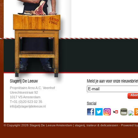
Slagerij De Leeuw
Meld je aan voor onze nieuwsbrief
Propriétaire Arno A.C. Veenhof
Utrechtsestraat 92
Abon
1017 VS Amsterdam
T+31 (0)20 623 02 35
Social
info[at]slagerijdeleeuw.nl
© Copyright 2026 Slagerij De Leeuw Amsterdam | slagerij, traiteur & delicatessen - Powered b