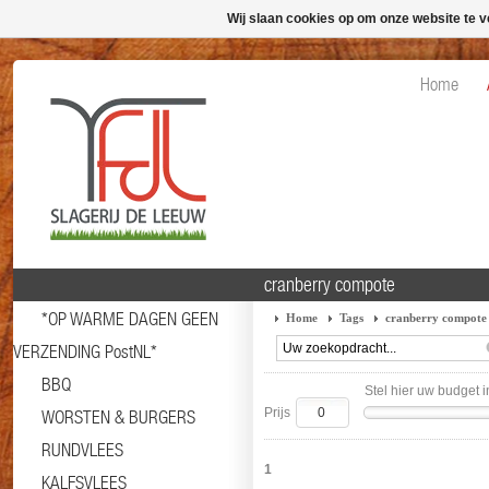
Wij slaan cookies op om onze website te v
Home
cranberry compote
*OP WARME DAGEN GEEN
Home
Tags
cranberry compote
VERZENDING PostNL*
BBQ
Stel hier uw budget i
Prijs
WORSTEN & BURGERS
RUNDVLEES
1
KALFSVLEES