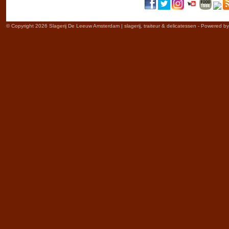
© Copyright 2026 Slagerij De Leeuw Amsterdam | slagerij, traiteur & delicatessen - Powered b