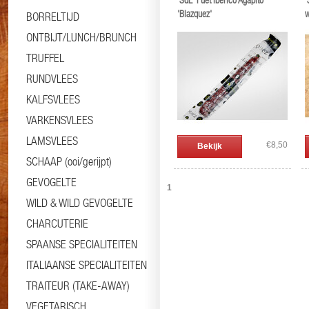
'SdL' Fuet Ibérico Agapito
'
'Blazquez'
w
BORRELTIJD
ONTBIJT/LUNCH/BRUNCH
TRUFFEL
RUNDVLEES
KALFSVLEES
VARKENSVLEES
LAMSVLEES
€8,50
Bekijk
SCHAAP (ooi/gerijpt)
GEVOGELTE
1
WILD & WILD GEVOGELTE
CHARCUTERIE
SPAANSE SPECIALITEITEN
ITALIAANSE SPECIALITEITEN
TRAITEUR (TAKE-AWAY)
VEGETARISCH