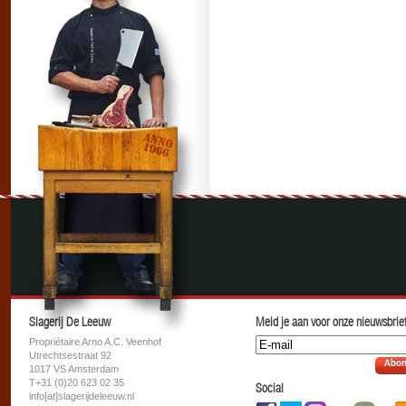
Slagerij De Leeuw
Meld je aan voor onze nieuwsbrief
Propriétaire Arno A.C. Veenhof
Utrechtsestraat 92
Abon
1017 VS Amsterdam
T+31 (0)20 623 02 35
Social
info[at]slagerijdeleeuw.nl