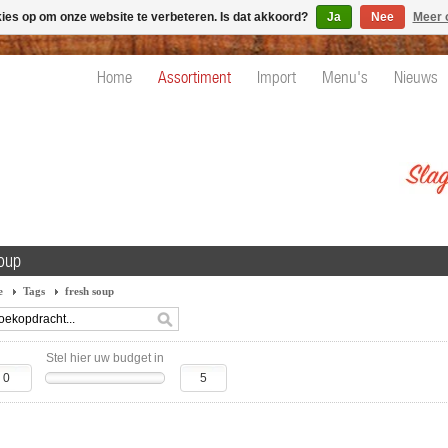
kies op om onze website te verbeteren. Is dat akkoord?
Ja
Nee
Meer 
Home
Assortiment
Import
Menu's
Nieuws
soup
e
Tags
fresh soup
Stel hier uw budget in