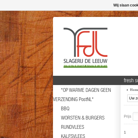
Wij slaan coo
fresh 
*OP WARME DAGEN GEEN
Hom
VERZENDING PostNL*
BBQ
Prijs
WORSTEN & BURGERS
RUNDVLEES
1
KALFSVLEES