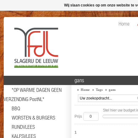
Wij slaan cookies op om onze website te v
Home
gans
*OP WARME DAGEN GEEN
Home
Tags
gans
VERZENDING PostNL*
BBQ
Stel hier uw budget i
Prijs
WORSTEN & BURGERS
RUNDVLEES
1
KALFSVLEES