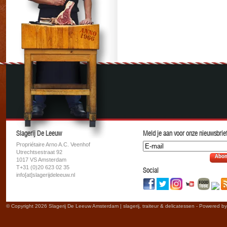
Slagerij De Leeuw
Meld je aan voor onze nieuwsbrief
Propriétaire Arno A.C. Veenhof
Utrechtsestraat 92
Abon
1017 VS Amsterdam
T+31 (0)20 623 02 35
Social
info[at]slagerijdeleeuw.nl
© Copyright 2026 Slagerij De Leeuw Amsterdam | slagerij, traiteur & delicatessen - Powered b