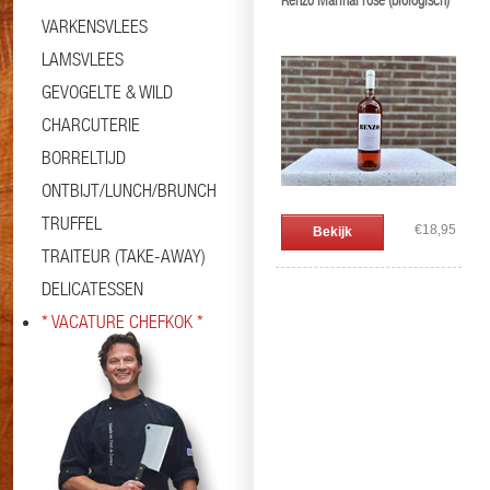
Renzo Marinai rosé (biologisch)
VARKENSVLEES
LAMSVLEES
GEVOGELTE & WILD
CHARCUTERIE
BORRELTIJD
ONTBIJT/LUNCH/BRUNCH
TRUFFEL
€18,95
Bekijk
TRAITEUR (TAKE-AWAY)
DELICATESSEN
* VACATURE CHEFKOK *