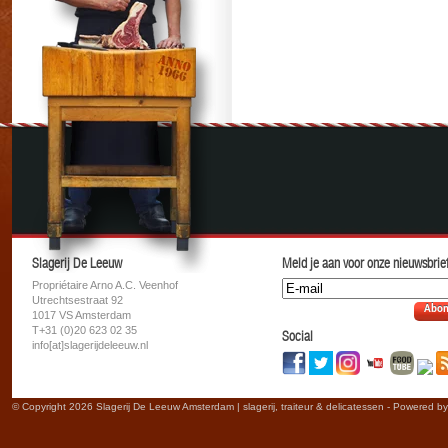
Slagerij De Leeuw
Meld je aan voor onze nieuwsbrief
Propriétaire Arno A.C. Veenhof
Utrechtsestraat 92
Abon
1017 VS Amsterdam
T+31 (0)20 623 02 35
Social
info[at]slagerijdeleeuw.nl
© Copyright 2026 Slagerij De Leeuw Amsterdam | slagerij, traiteur & delicatessen - Powered b