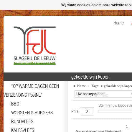
Wij slaan cookies op om onze website te v
Home
gekoelde wijn kopen
*OP WARME DAGEN GEEN
Home
Tags
gekoelde wijn kope
VERZENDING PostNL*
BBQ
Stel hier uw budget i
Prijs
WORSTEN & BURGERS
RUNDVLEES
1
KALFSVLEES