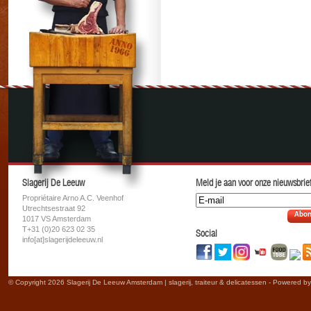
Slagerij De Leeuw
Meld je aan voor onze nieuwsbrief
Propriétaire Arno A.C. Veenhof
Utrechtsestraat 92
Abon
1017 VS Amsterdam
T+31 (0)20 623 02 35
Social
info[at]slagerijdeleeuw.nl
© Copyright 2026 Slagerij De Leeuw Amsterdam | slagerij, traiteur & delicatessen - Powered b