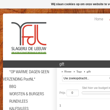
Wij slaan cookies op om onze website te v
Home
gift
*OP WARME DAGEN GEEN
Home
Tags
gift
VERZENDING PostNL*
BBQ
Stel hier uw budget i
Prijs
WORSTEN & BURGERS
RUNDVLEES
1
KALFSVLEES