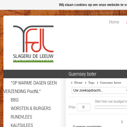
Wij slaan cookies op om onze website te v
Home
Guernsey boter
*OP WARME DAGEN GEEN
Home
Tags
Guernsey boter
VERZENDING PostNL*
BBQ
Stel hier uw budget i
Prijs
WORSTEN & BURGERS
RUNDVLEES
1
KALFSVLEES