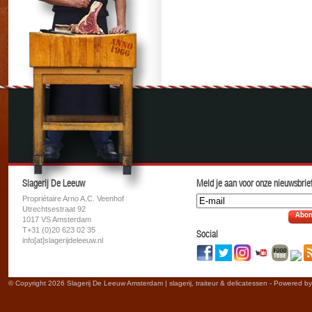
Slagerij De Leeuw
Meld je aan voor onze nieuwsbrief
Propriétaire Arno A.C. Veenhof
Utrechtsestraat 92
Abon
1017 VS Amsterdam
T+31 (0)20 623 02 35
Social
info[at]slagerijdeleeuw.nl
© Copyright 2026 Slagerij De Leeuw Amsterdam | slagerij, traiteur & delicatessen - Powered b