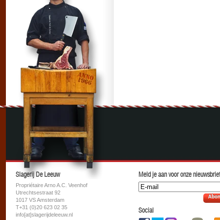
Slagerij De Leeuw
Meld je aan voor onze nieuwsbrief
Propriétaire Arno A.C. Veenhof
Utrechtsestraat 92
Abon
1017 VS Amsterdam
T+31 (0)20 623 02 35
Social
info[at]slagerijdeleeuw.nl