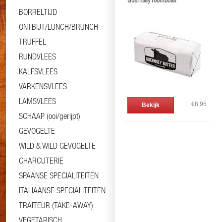
Guernsey roomboter
BORRELTIJD
ONTBIJT/LUNCH/BRUNCH
TRUFFEL
RUNDVLEES
KALFSVLEES
VARKENSVLEES
LAMSVLEES
€8,95
Bekijk
SCHAAP (ooi/gerijpt)
GEVOGELTE
WILD & WILD GEVOGELTE
CHARCUTERIE
SPAANSE SPECIALITEITEN
ITALIAANSE SPECIALITEITEN
TRAITEUR (TAKE-AWAY)
VEGETARISCH