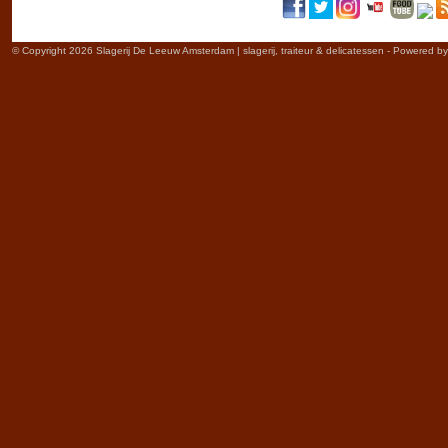
© Copyright 2026 Slagerij De Leeuw Amsterdam | slagerij, traiteur & delicatessen - Powered b