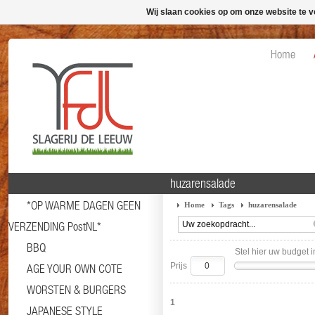
Wij slaan cookies op om onze website te v
Home
huzarensalade
*OP WARME DAGEN GEEN
Home
Tags
huzarensalade
VERZENDING PostNL*
BBQ
Stel hier uw budget i
Prijs
AGE YOUR OWN COTE
WORSTEN & BURGERS
1
JAPANESE STYLE