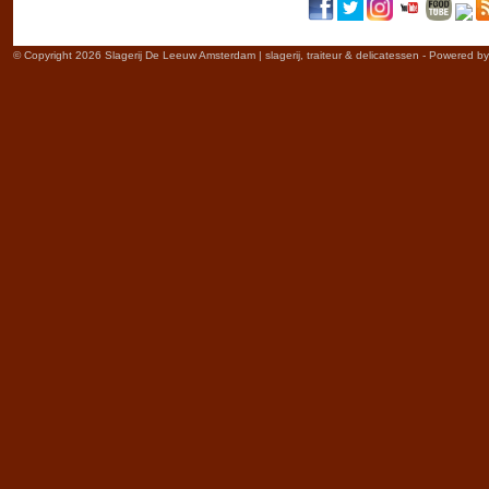
© Copyright 2026 Slagerij De Leeuw Amsterdam | slagerij, traiteur & delicatessen - Powered b