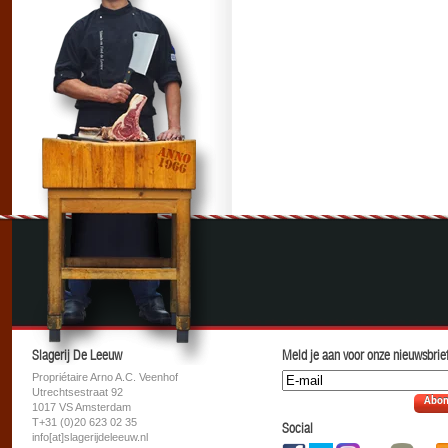
Slagerij De Leeuw
Meld je aan voor onze nieuwsbrief
Propriétaire Arno A.C. Veenhof
Utrechtsestraat 92
Abon
1017 VS Amsterdam
T+31 (0)20 623 02 35
Social
info[at]slagerijdeleeuw.nl