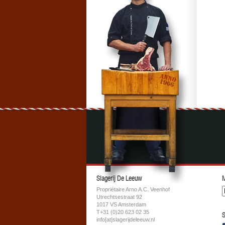
Slagerij De Leeuw
M
Propriétaire Arno A.C. Veenhof
Utrechtsestraat 92
1017 VS Amsterdam
T+31 (0)20 623 02 35
S
info[at]slagerijdeleeuw.nl