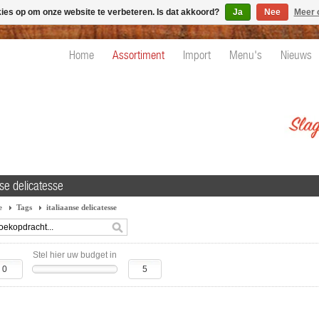
kies op om onze website te verbeteren. Is dat akkoord?
Ja
Nee
Meer 
Home
Assortiment
Import
Menu's
Nieuws
nse delicatesse
e
Tags
italiaanse delicatesse
Stel hier uw budget in