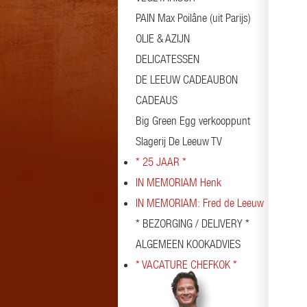
PAIN Max Poilâne (uit Parijs)
OLIE & AZIJN
DELICATESSEN
DE LEEUW CADEAUBON
CADEAUS
Big Green Egg verkooppunt
Slagerij De Leeuw TV
* 25 JAAR *
IN MEMORIAM Henk
IN MEMORIAM: Fred de Leeuw
* BEZORGING / DELIVERY *
ALGEMEEN KOOKADVIES
* VACATURE CHEFKOK *