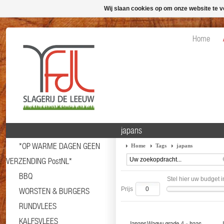
Wij slaan cookies op om onze website te v
Home
japans
*OP WARME DAGEN GEEN
Home
Tags
japans
VERZENDING PostNL*
BBQ
Stel hier uw budget i
Prijs
WORSTEN & BURGERS
RUNDVLEES
KALFSVLEES