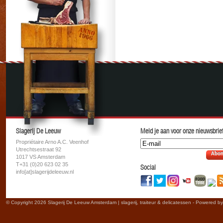
Slagerij De Leeuw
Meld je aan voor onze nieuwsbrief
Propriétaire Arno A.C. Veenhof
Utrechtsestraat 92
Abon
1017 VS Amsterdam
T+31 (0)20 623 02 35
Social
info[at]slagerijdeleeuw.nl
© Copyright 2026 Slagerij De Leeuw Amsterdam | slagerij, traiteur & delicatessen - Powered b