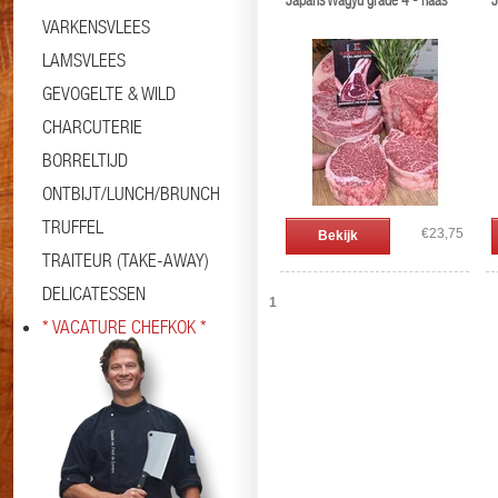
Japans Wagyu grade 4 - haas
J
VARKENSVLEES
LAMSVLEES
GEVOGELTE & WILD
CHARCUTERIE
BORRELTIJD
ONTBIJT/LUNCH/BRUNCH
TRUFFEL
€23,75
Bekijk
TRAITEUR (TAKE-AWAY)
DELICATESSEN
1
* VACATURE CHEFKOK *