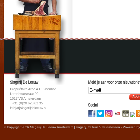
Slagerij De Leeuw
Meld je aan voor onze nieuwsbrief
Propriétaire Arno A.C. Veenhof
Utrechtsestraat 92
Abon
1017 VS Amsterdam
T+31 (0)20 623 02 35
Social
info[at]slagerijdeleeuw.nl
© Copyright 2026 Slagerij De Leeuw Amsterdam | slagerij, traiteur & delicatessen - Powered b