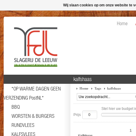
Wij slaan cookies op om onze website te v
Home
kalfshaas
*OP WARME DAGEN GEEN
Home
Tags
kalfshaas
VERZENDING PostNL*
BBQ
Stel hier uw budget i
Prijs
WORSTEN & BURGERS
RUNDVLEES
1
KALFSVLEES