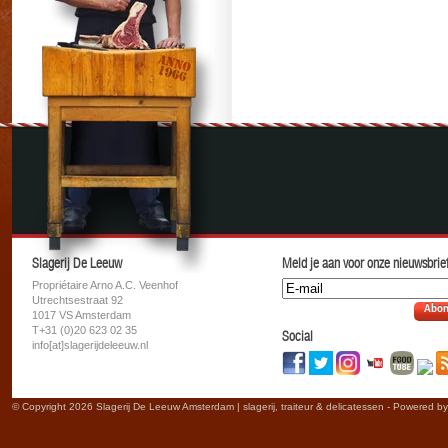
Slagerij De Leeuw
Meld je aan voor onze nieuwsbrief
Propriétaire Arno A.C. Veenhof
Utrechtsestraat 92
Abon
1017 VS Amsterdam
T+31 (0)20 623 02 35
Social
info[at]slagerijdeleeuw.nl
© Copyright 2026 Slagerij De Leeuw Amsterdam | slagerij, traiteur & delicatessen - Powered b