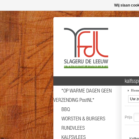
Wij slaan coo
kalfssp
*OP WARME DAGEN GEEN
Hom
VERZENDING PostNL*
BBQ
Prijs
WORSTEN & BURGERS
RUNDVLEES
KALFSVLEES