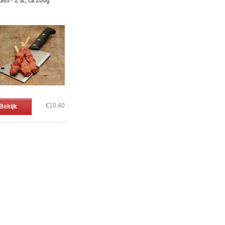
pies - 2 st., ca 200g
€10,40
Bekijk