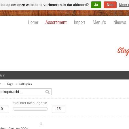
kies op om onze website te verbeteren. Is dat akkoord?
Ja
Nee
Meer 
Home
Assortiment
Import
Menu's
Nieuws
ies
e
Tags
kalfsspies
Stel hier uw budget in
1